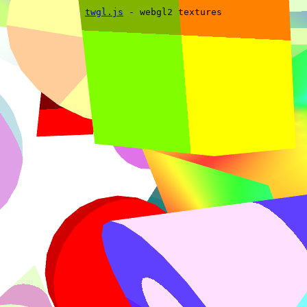
twgl.js
- webgl2 textures